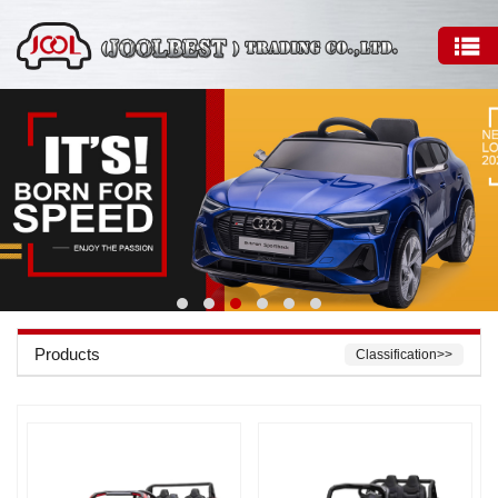
Products
Classification>>