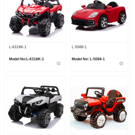
L-6318K-1
L-5088-1
Model No:L-6318K-1
Model No: L-5088-1