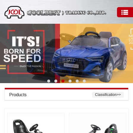
Products
Classification>>