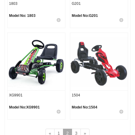
1803
G201
Model No: 1803
Model No:G201
XG9901
1504
Model No:XG9901
Model No:1504
«
1
2
3
»